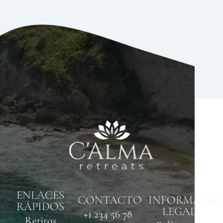
ENLACES
CONTACTO
INFORMACIÓ
RÁPIDOS
LEGAL
+1 234 56 78
Retiros